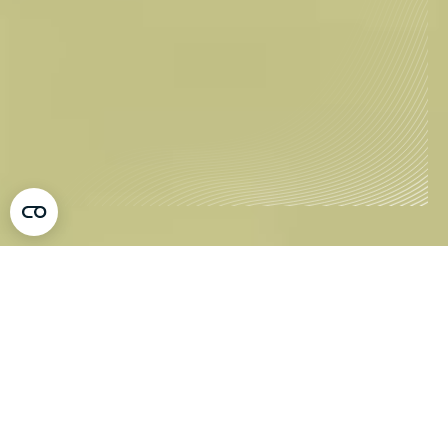
Tovertafel, den prisbelönta vårdinnovationen
Tovertafel har tilldelats många utmärkelser för
sin innovation och sitt genomslag inom vården,
och har nyligen hedrats med det prestigefyllda