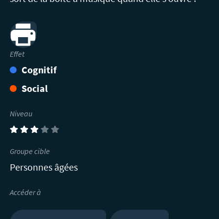
Print
Effet
Cognitif
Social
Niveau
(3)
Groupe cible
Personnes âgées
Accéder à