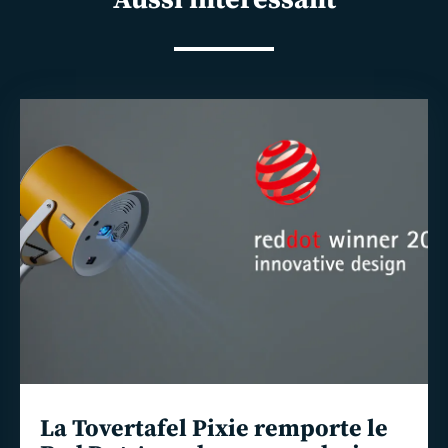
En
savoir
plus
La Tovertafel Pixie remporte le