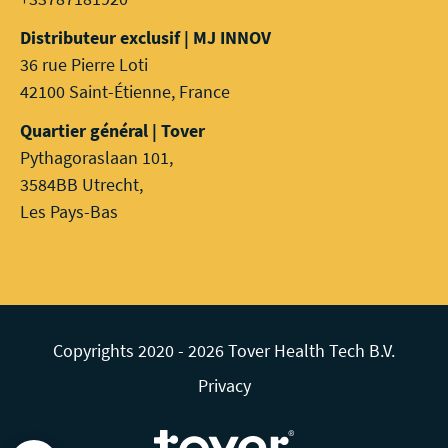
Distributeur exclusif | MJ INNOV
36 rue Pierre Loti
42100 Saint-Étienne, France
Quartier général | Tover
Pythagoraslaan 101,
3584BB Utrecht,
Les Pays-Bas
Copyrights 2020 - 2026 Tover Health Tech B.V.
Privacy