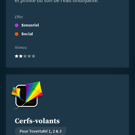
et profite du son de l'eau ondoyante.
Effet
Sensoriel
Social
Niveau
(2)
En
savoir
plus
Cerfs-volants
Pour Tovertafel 1, 2 & 3