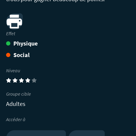
Print
Effet
Physique
Social
Niveau
(4)
Groupe cible
Adultes
Accéder à