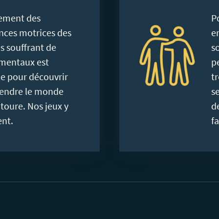
nement des
Po
ces motrices des
e
s souffrant de
so
 mentaux est
p
le pour découvrir
t
endre le monde
s
ntoure. Nos jeux y
d
ent.
fa