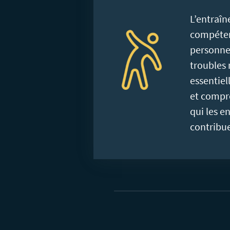
L’entraî
compéten
personne
troubles
essentiel
et compr
qui les e
contribu