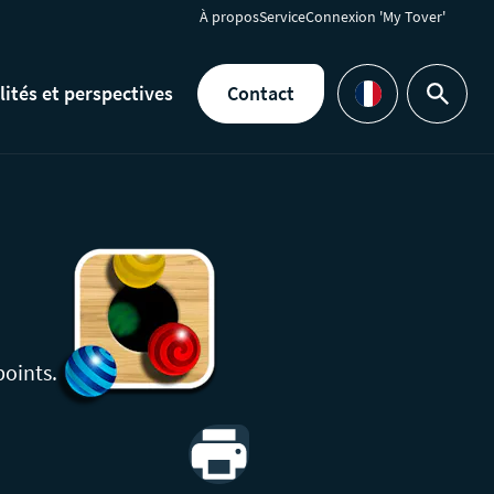
À propos
Service
Connexion 'My Tover'
lités et perspectives
Contact
Rechercher
Languages
points.
Print