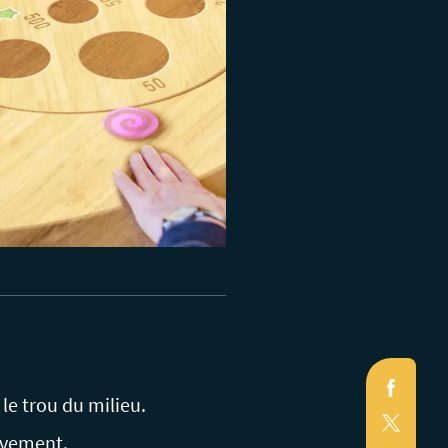
Faceb
 le trou du milieu.
X
(Twitte
uvement.