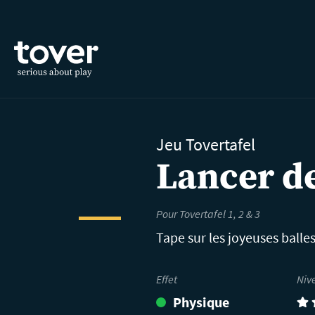
Aller au contenu principal
Jeu Tovertafel
Lancer de
Pour Tovertafel 1, 2 & 3
Tape sur les joyeuses balle
Effet
Niv
Physique
(4)