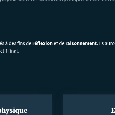
és à des fins de
réflexion
et de
raisonnement
. Ils aur
tif final.
 physique
E