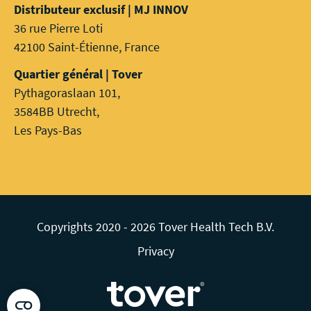
Distributeur exclusif | MJ INNOV
36 rue Pierre Loti
42100 Saint-Étienne, France
Quartier général | Tover
Pythagoraslaan 101,
3584BB Utrecht,
Les Pays-Bas
Copyrights 2020 - 2026 Tover Health Tech B.V.
Privacy