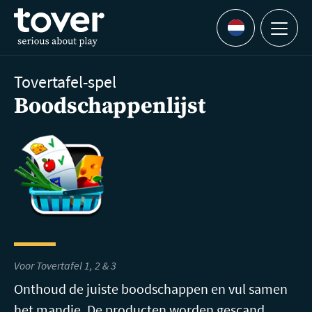
Ga naar hoofdinhoud
Menu
Languages
Tovertafel-spel
Boodschappenlijst
Voor Tovertafel 1, 2 & 3
Onthoud de juiste boodschappen en vul samen
het mandje. De producten worden gescand.