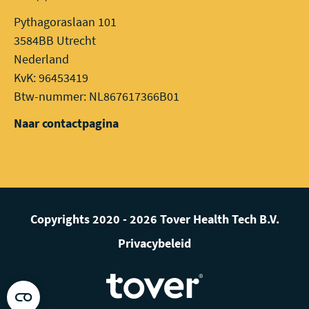
Pythagoraslaan 101
3584BB Utrecht
Nederland
KvK: 96453419
Btw-nummer: NL867617366B01
Naar contactpagina
Copyrights 2020 - 2026 Tover Health Tech B.V.
Privacybeleid