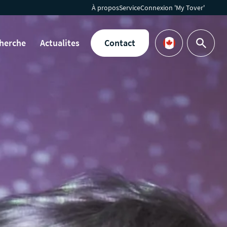
À propos
Service
Connexion 'My Tover'
herche
Actualites
Contact
Rechercher
Languages