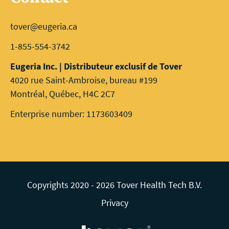
tover@eugeria.ca
1-855-554-3742
Eugeria Inc. | Distributeur exclusif de Tover
4020 rue Saint-Ambroise, bureau #199
Montréal, Québec, H4C 2C7
Enterprise number: 1173603409
Copyrights 2020 - 2026 Tover Health Tech B.V.
Privacy