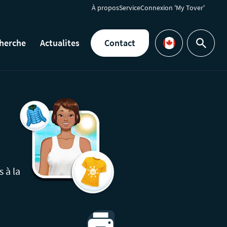
À propos
Service
Connexion 'My Tover'
herche
Actualites
Contact
Rechercher
Languages
 à la