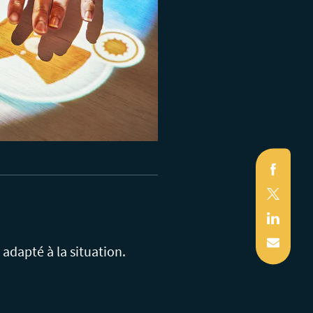
Faceb
X
(Twitte
Linked
Mail
adapté à la situation.