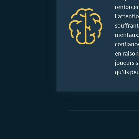
renforcen
l'attenti
souffrant
mentaux.
confianc
en raison
joueurs s
qu'ils pe