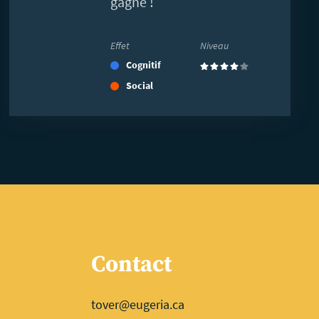
gagne !
Effet
Niveau
Cognitif
(4)
Social
Contact
tover@eugeria.ca