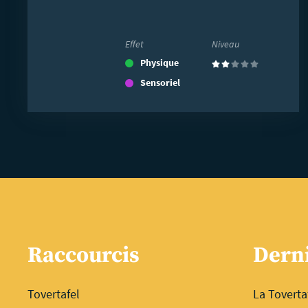
Effet
Niveau
Physique
(2)
Sensoriel
Raccourcis
Derni
Tovertafel
La Toverta