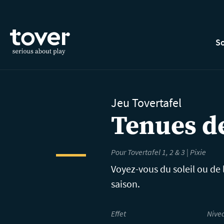
Aller au contenu principal
So
Jeu Tovertafel
Tenues d
Pour Tovertafel 1, 2 & 3 | Pixie
Voyez-vous du soleil ou de l
saison.
Effet
Nive