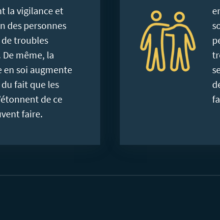
t la vigilance et
e
on des personnes
so
 de troubles
p
 De même, la
t
e en soi augmente
s
 du fait que les
d
’étonnent de ce
fa
uvent faire.