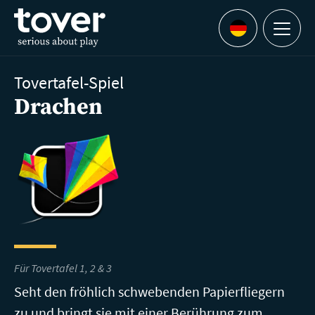
Zum Hauptinhalt springen
Menu
Languages
Tovertafel-Spiel
Drachen
Für Tovertafel 1, 2 & 3
Seht den fröhlich schwebenden Papierfliegern
zu und bringt sie mit einer Berührung zum