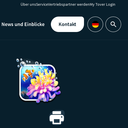
Über uns
Service
Vertriebspartner werden
My Tover Login
News und Einblicke
Kontakt
suche
Languages
Print