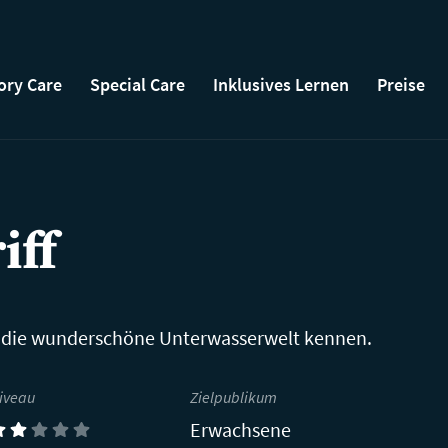
ry Care
Special Care
Inklusives Lernen
Preise
iff
 die wunderschöne Unterwasserwelt kennen.
iveau
Zielpublikum
Erwachsene
2)