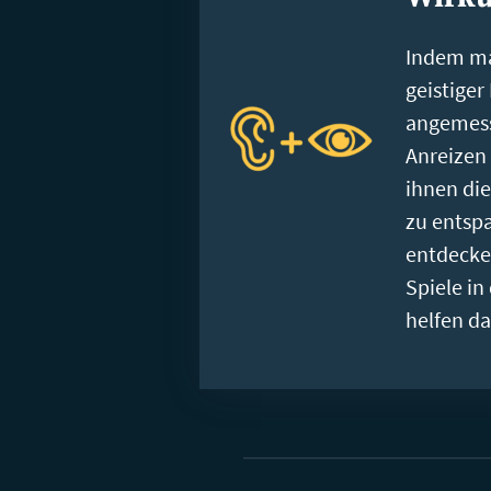
Indem m
geistiger
angemess
Anreizen 
ihnen die
zu entsp
entdecke
Spiele in
helfen da