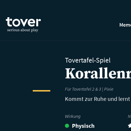
Zum Hauptinhalt springen
Memo
Tovertafel-Spiel
Korallenr
Für Tovertafel 2 & 3 | Pixie
Kommt zur Ruhe und lernt
Wirkung
N
Physisch
(