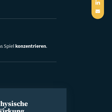
Linked
Mail
as Spiel
konzentrieren
.
hysische
Wirkung