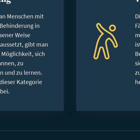
an Menschen mit
D
 Behinderung in
F
ener Weise
m
aussetzt, gibt man
i
 Möglichkeit, sich
B
annen, zu
s
n und zu lernen.
z
 dieser Kategorie
h
bei.