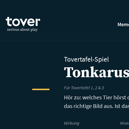
Zum Hauptinhalt springen
Memo
Tovertafel-Spiel
Tonkarus
Für Tovertafel 1, 2 & 3
Hör zu: welches Tier hörst
das richtige Bild aus. Ist d
Wirkung
Nive