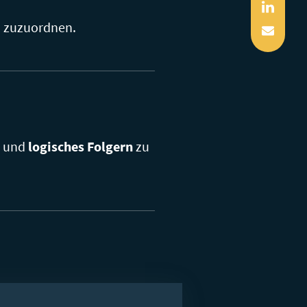
Linked
Mail
n zuzuordnen.
und
logisches Folgern
zu