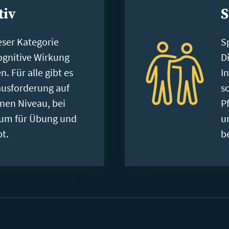
tiv
S
eser Kategorie
S
ognitive Wirkung
D
n. Für alle gibt es
I
ausforderung auf
s
nen Niveau, bei
P
aum für Übung und
u
bt.
b