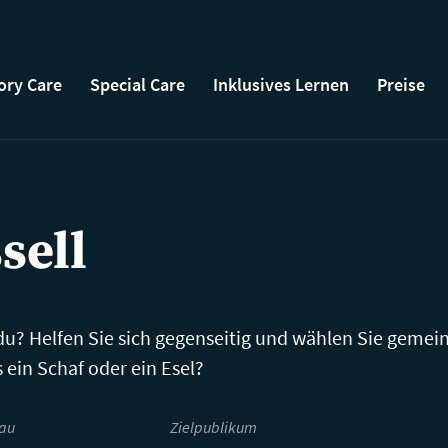
ry Care
Special Care
Inklusives Lernen
Preise
sell
 du? Helfen Sie sich gegenseitig und wählen Sie geme
as ein Schaf oder ein Esel?
au
Zielpublikum