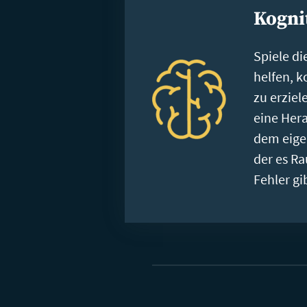
Kogni
Spiele di
helfen, k
zu erziele
eine Her
dem eige
der es R
Fehler gi