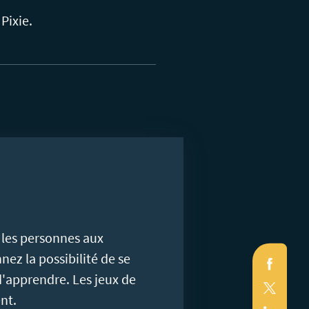
Pixie.
les personnes aux
nez la possibilité de se
Faceb
d'apprendre. Les jeux de
X
(Twitte
nt.
Linked