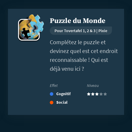
En
Puzzle du Monde
savoir
plus
Pour Tovertafel 1, 2 & 3 | Pixie
Complétez le puzzle et
devinez quel est cet endroit
reconnaissable ! Qui est
déjà venu ici ?
Effet
Niveau
Cognitif
(3)
Social