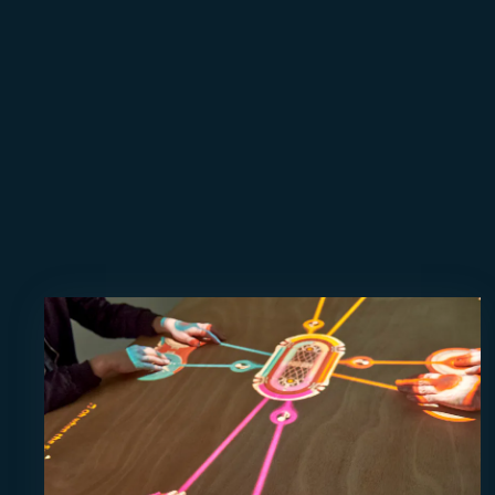
En
savoir
plus