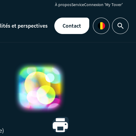
À propos
Service
Connexion 'My Tover'
lités et perspectives
Contact
Rechercher
Languages
e)
Print