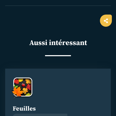
Ope
shar
Aussi intéressant
En
savoir
plus
Feuilles