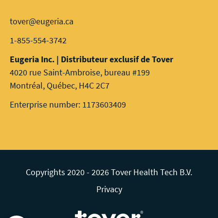
tover@eugeria.ca
1-855-554-3742
Eugeria Inc. | Distributeur exclusif de Tover
4020 rue Saint-Ambroise, bureau #199
Montréal, Québec, H4C 2C7
Enterprise number: 1173603409
Copyrights 2020 - 2026 Tover Health Tech B.V.
Privacy