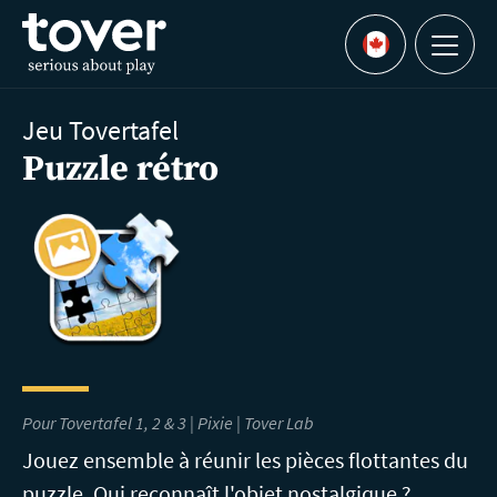
Aller au contenu principal
Menu
Languages
Jeu Tovertafel
Puzzle rétro
Pour Tovertafel 1, 2 & 3 | Pixie |
Tover Lab
Jouez ensemble à réunir les pièces flottantes du
puzzle. Qui reconnaît l'objet nostalgique ?