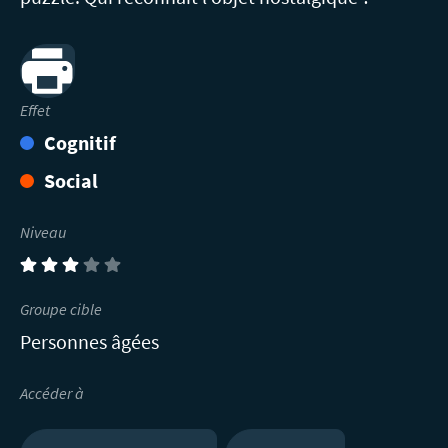
Print
Effet
Cognitif
Social
Niveau
(3)
Groupe cible
Personnes âgées
Accéder à