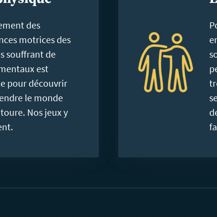
nement des
Po
ces motrices des
e
s souffrant de
so
 mentaux est
p
le pour découvrir
t
endre le monde
s
ntoure. Nos jeux y
d
ent.
fa