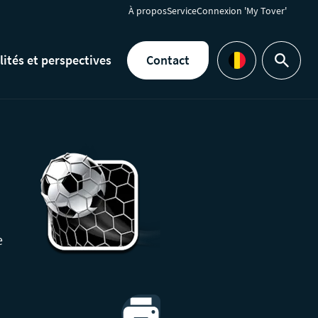
À propos
Service
Connexion 'My Tover'
lités et perspectives
Contact
Rechercher
Languages
e