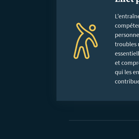
L’entraî
compéten
personne
troubles
essentiel
et compr
qui les e
contribu