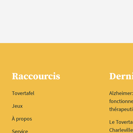
Raccourcis
Derni
Tovertafel
Alzheimer:
fonctionne
Jeux
thérapeut
À propos
Le Toverta
Charleville
Service