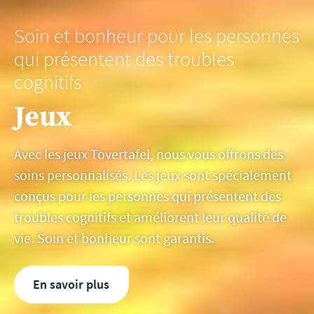
Soin et bonheur pour les personnes
qui présentent des troubles
cognitifs
Jeux
Avec les jeux Tovertafel, nous vous offrons des
soins personnalisés. Les jeux sont spécialement
conçus pour les personnes qui présentent des
troubles cognitifs et améliorent leur qualité de
vie. Soin et bonheur sont garantis.
En savoir plus