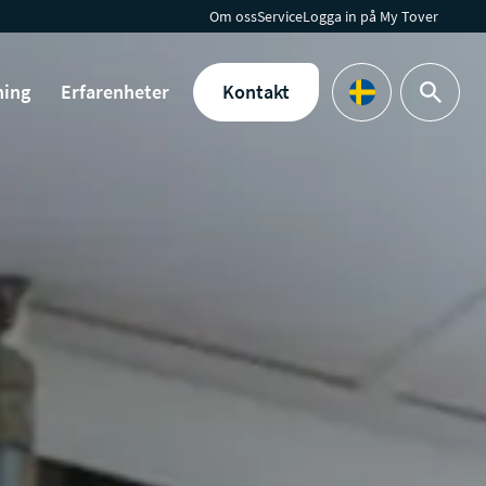
Om oss
Service
Logga in på My Tover
ning
Erfarenheter
Kontakt
Sök
Languages