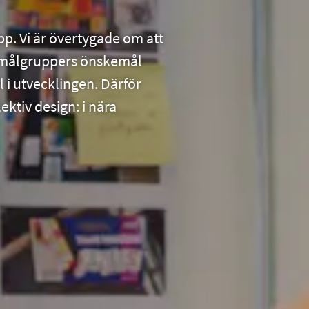
pp. Vi är övertygade om att
a målgruppers önskemål
l i utvecklingen. Därför
ektiv design: i nära