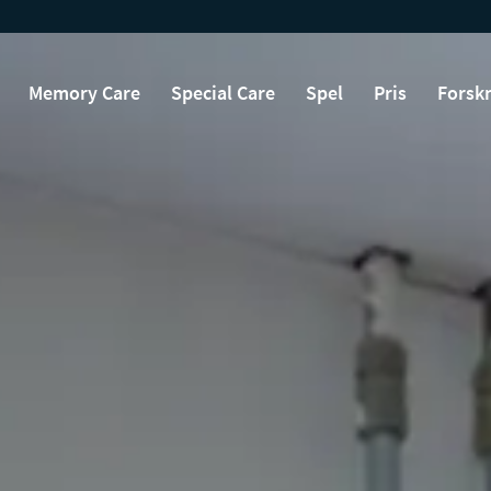
Memory Care
Special Care
Spel
Pris
Forsk