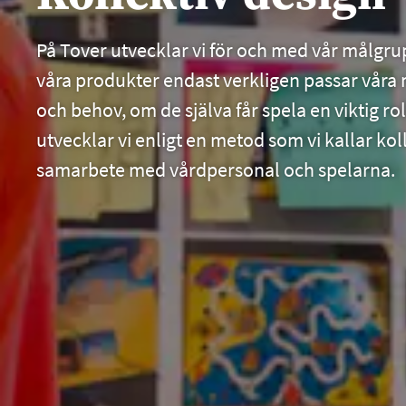
På Tover utvecklar vi för och med vår målgru
våra produkter endast verkligen passar vår
och behov, om de själva får spela en viktig rol
utvecklar vi enligt en metod som vi kallar koll
samarbete med vårdpersonal och spelarna.