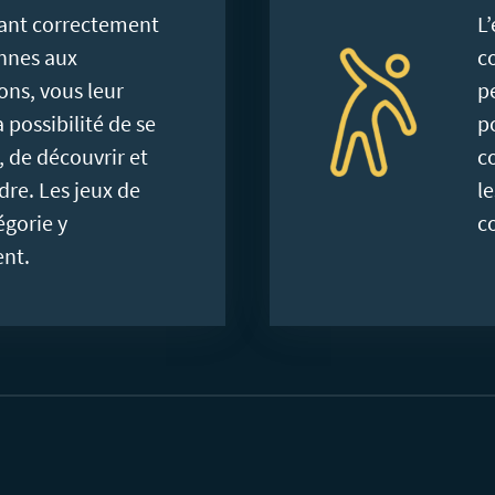
ant correctement
L
onnes aux
c
ons, vous leur
p
 possibilité de se
p
 de découvrir et
c
re. Les jeux de
l
égorie y
c
ent.