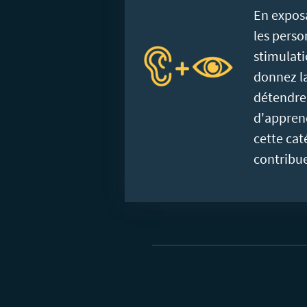
En expos
les pers
stimulati
donnez la
détendre,
d'apprend
cette cat
contribu