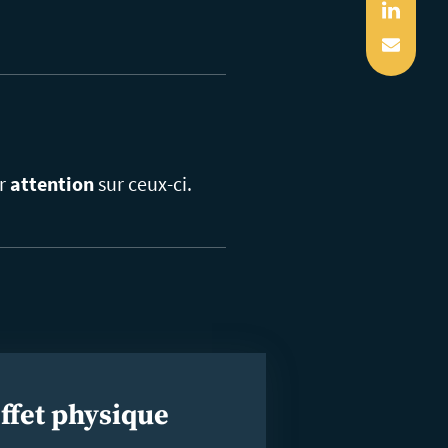
Linked
Mail
ur
attention
sur ceux-ci.
ffet physique