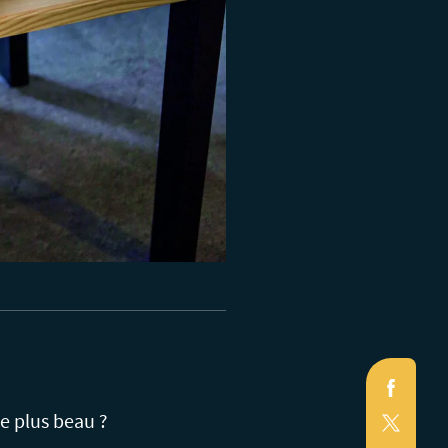
Faceb
X
le plus beau ?
(Twitte