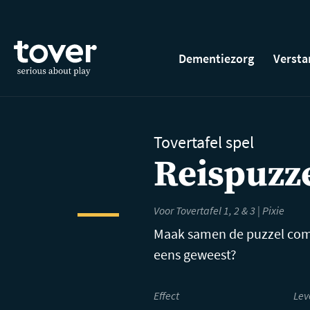
Ga naar hoofdinhoud
Dementiezorg
Versta
Tovertafel spel
Reispuzz
Voor Tovertafel 1, 2 & 3 | Pixie
Maak samen de puzzel compl
eens geweest?
Effect
Lev