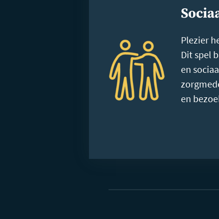
Sociaa
Plezier h
Dit spel 
en sociaa
zorgmede
en bezoe