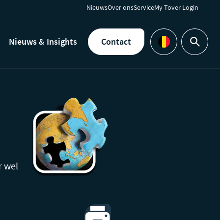
Nieuws
Over ons
Service
My Tover Login
Nieuws & Insights
Contact
Zoeken
Languages
r wel