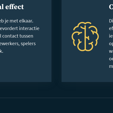
l effect
C
eb je met elkaar.
Di
bevordert interactie
e
l contact tussen
i
werkers, spelers
o
k.
w
o
m