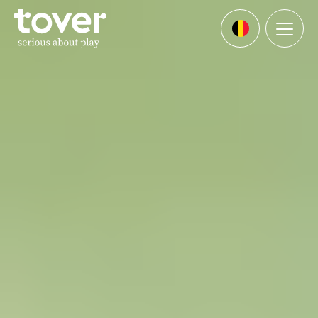
Ga naar hoofdinhoud
Menu
Languages