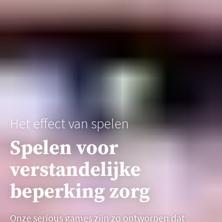
Het effect van spelen
Spelen voor
verstandelijke
beperking zorg
Onze serious games zijn zo ontworpen dat