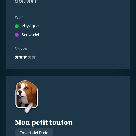
d'œuvre !
Effet
Physique
Sensoriel
Niveau
(3)
En
savoir
plus
Mon petit toutou
Tovertafel Pixie