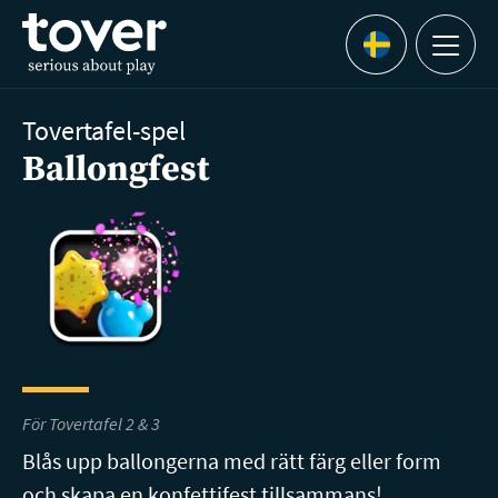
Hoppa till huvudinnehållet
Menu
Languages
Tovertafel-spel
Ballongfest
För Tovertafel 2 & 3
Blås upp ballongerna med rätt färg eller form
och skapa en konfettifest tillsammans!