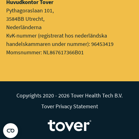
Huvudkontor Tover
Pythagoraslaan 101,
3584BB Utrecht,
Nederländerna
KvK-nummer (registrerat hos nederländska
handelskammaren under nummer): 96453419
Momsnummer: NL867617366B01
Copyrights 2020 - 2026 Tover Health Tech B.V.
Tover Privacy Statement