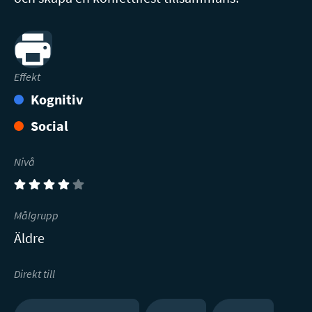
Print
Effekt
Kognitiv
Social
Nivå
(4)
Målgrupp
Äldre
Direkt till