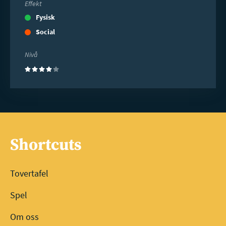
Effekt
Fysisk
Social
Nivå
(4)
Shortcuts
Tovertafel
Spel
Om oss