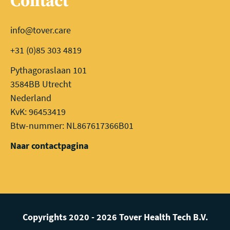
Contact
info@tover.care
+31 (0)85 303 4819
Pythagoraslaan 101
3584BB Utrecht
Nederland
KvK: 96453419
Btw-nummer: NL867617366B01
Naar contactpagina
Copyrights 2020 - 2026 Tover Health Tech B.V.