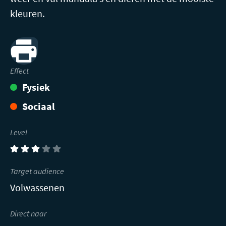
kleuren.
Print
Effect
Fysiek
Sociaal
Level
(3)
Target audience
Volwassenen
Direct naar