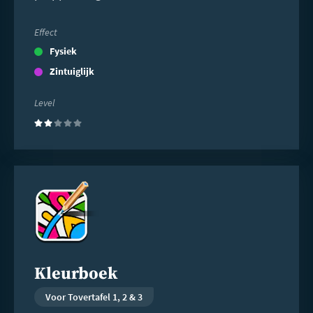
Effect
Fysiek
Zintuiglijk
Level
(2)
Lees
meer
Kleurboek
Voor Tovertafel 1, 2 & 3