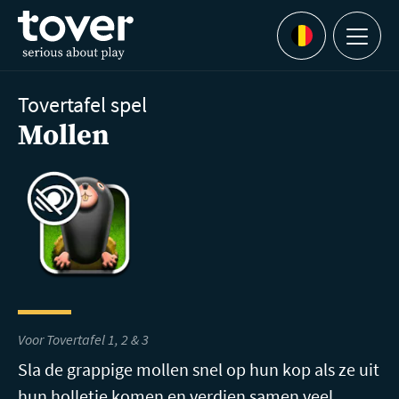
Ga naar hoofdinhoud
Menu
Languages
Tovertafel spel
Mollen
Voor Tovertafel 1, 2 & 3
Sla de grappige mollen snel op hun kop als ze uit
hun holletje komen en verdien samen veel