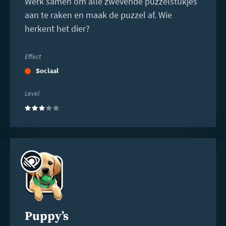
Werk samen om alle zwevende puzzelstukjes
aan te raken en maak de puzzel af. Wie
herkent het dier?
Effect
Sociaal
Level
(3)
Lees
meer
Puppy’s