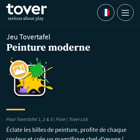
Aller au contenu principal
Menu
Languages
Jeu Tovertafel
Peinture moderne
Pour Tovertafel 1, 2 & 3 | Pixie |
Tover Lab
Éclate les billes de peinture, profite de chaque
couleur et crée un magnifique chef-d'œuvre !