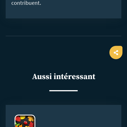
contribuent.
Ope
shar
Aussi intéressant
En
savoir
plus