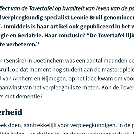
ffect van de Tovertafel op kwaliteit van leven van de p
verpleegkundig specialist Leonie Bruil genominee
7. Inmiddels is haar artikel ook gepubliceerd in het
gie en Geriatrie. Haar conclusie? “De Tovertafel lij
te verbeteren.”
n (Sensire) in Doetinchem was een aantal maanden ee
 Bruil, op dat moment nog student aan de masterople
l van Arnhem en Nijmegen, op het idee kwam om voo
 aanwinst van het verpleeghuis te meten. Kon de Tovert
rs met dementie?
erheid
oek doen, aantrekkelijk voor verpleegkundigen. In de p
hie lijden – ze dutten in, ze staren vaak voor zich uit