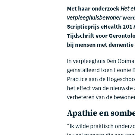
Met haar onderzoek
Het e
verpleeghuisbewoner
werd 
Scriptieprijs eHealth 201
Tijdschrift voor Gerontolo
bij mensen met dementie 
In verpleeghuis Den Ooima
geïnstalleerd toen Leonie
Practice aan de Hogeschoo
het effect van de nieuwste
verbeteren van de bewone
Apathie en somb
“Ik wilde praktisch onderz
je veel mensen die aan apat