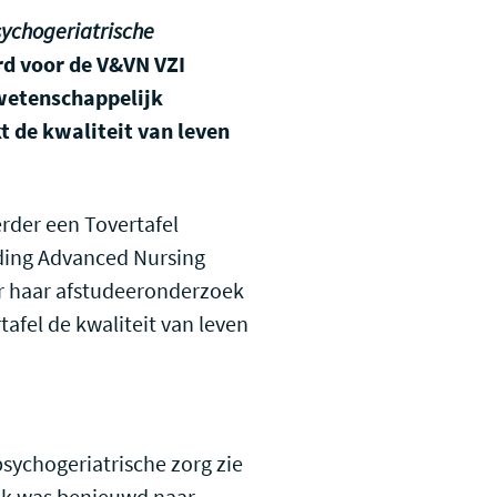
sychogeriatrische
rd voor de V&VN VZI
 wetenschappelijk
kt de kwaliteit van leven
rder een Tovertafel
iding Advanced Nursing
r haar afstudeeronderzoek
afel de kwaliteit van leven
sychogeriatrische zorg zie
. Ik was benieuwd naar