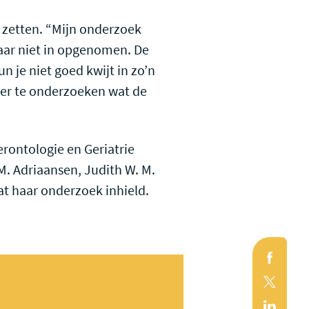
 zetten. “Mijn onderzoek
daar niet in opgenomen. De
n je niet goed kwijt in zo’n
der te onderzoeken wat de
erontologie en Geriatrie
.M. Adriaansen, Judith W. M.
at haar onderzoek inhield.
Faceb
X
(Twitte
Linked