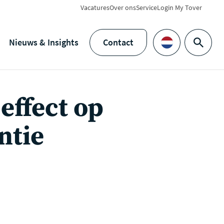
Vacatures
Over ons
Service
Login My Tover
Nieuws & Insights
Contact
Zoeken
Languages
 effect op
ntie