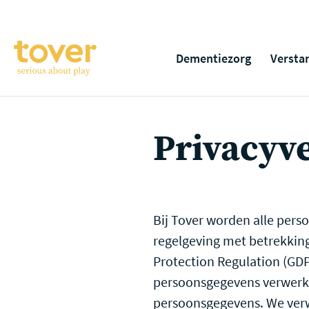
Ga naar hoofdinhoud
Dementiezorg
Versta
Privacyv
Bij Tover worden alle per
regelgeving met betrekking
Protection Regulation (GDPR
persoonsgegevens verwerke
persoonsgegevens. We verw