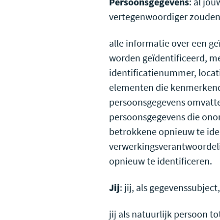
Persoonsgegevens
: al jo
vertegenwoordiger zouden
alle informatie over een ge
worden geïdentificeerd, m
identificatienummer, locati
elementen die kenmerkend z
persoonsgegevens omvatten
persoonsgegevens die onomk
betrokkene opnieuw te iden
verwerkingsverantwoordeli
opnieuw te identificeren.
Jij
: jij, als gegevenssubject,
jij als natuurlijk persoon 