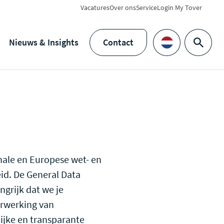
Vacatures
Over ons
Service
Login My Tover
Nieuws & Insights
Contact
Zoeken
Languages
nale en Europese wet- en
id. De General Data
ngrijk dat we je
erwerking van
ijke en transparante