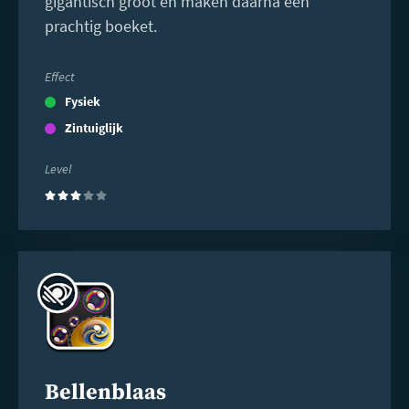
gigantisch groot en maken daarna een
prachtig boeket.
Effect
Fysiek
Zintuiglijk
Level
(3)
Lees
meer
Bellenblaas