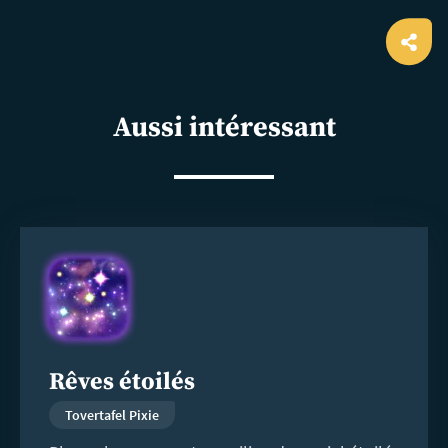
Ope
shar
Aussi intéressant
En
savoir
plus
Rêves étoilés
Tovertafel Pixie