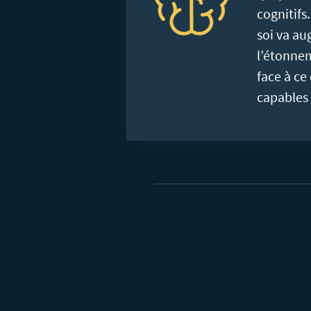
cognitifs
soi va au
l’étonne
face à ce 
capables 