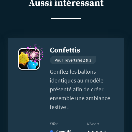
Aussi intéressant
En
Confettis
savoir
plus
Pour Tovertafel 2 & 3
Gonflez les ballons
identiques au modèle
présenté afin de créer
ensemble une ambiance
festive !
Effet
Niveau
Cognitif