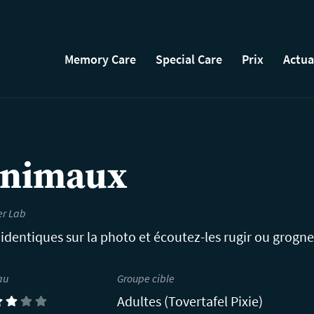
Memory Care
Special Care
Prix
Actua
’animaux
er Lab
dentiques sur la photo et écoutez-les rugir ou grogne
au
Groupe cible
Adultes (Tovertafel Pixie)