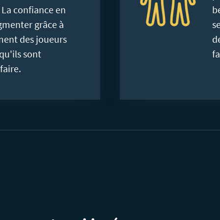
. La confiance en
b
gmenter grâce à
s
ment des joueurs
d
qu'ils sont
fa
faire.