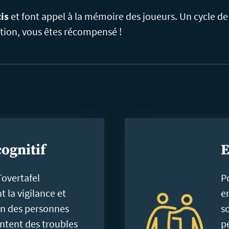
is
et font appel à la mémoire des joueurs. Un cycle de
tion, vous êtes récompensé !
cognitif
E
Tovertafel
Po
t la vigilance et
e
on des personnes
so
ntent des troubles
p