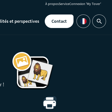
À propos
Service
Connexion 'My Tover'
lités et perspectives
Contact
Rechercher
Languages
r !
Print