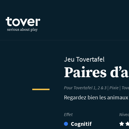
Aller au contenu principal
Jeu Tovertafel
Paires d
Pour Tovertafel 1, 2 & 3 | Pixie |
Tov
Regardez bien les animaux i
Effet
Nive
Cognitif
(3)