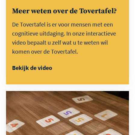
Meer weten over de Tovertafel?
De Tovertafel is er voor mensen met een
cognitieve uitdaging. In onze interactieve
video bepaalt u zelf wat u te weten wil
komen over de Tovertafel.
Bekijk de video
Lees
de
verhalen