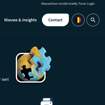
Nieuws
Over ons
Service
My Tover Login
Nieuws & Insights
Contact
Zoeken
Languages
r wel