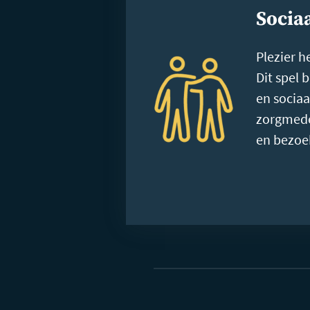
Sociaa
Plezier h
Dit spel 
en sociaa
zorgmede
en bezoe