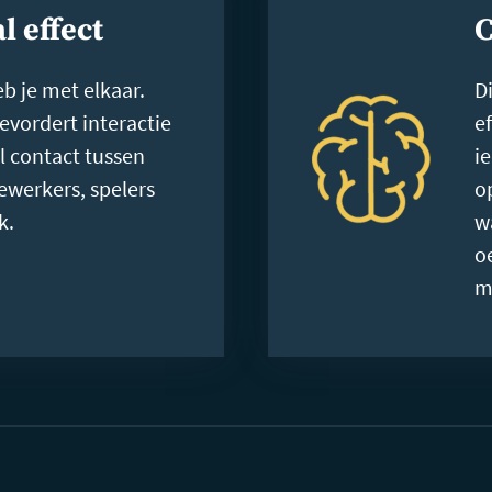
l effect
C
eb je met elkaar.
Di
bevordert interactie
e
l contact tussen
i
werkers, spelers
o
k.
w
o
m