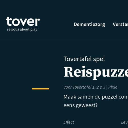
Ga naar hoofdinhoud
Dementiezorg
Versta
Tovertafel spel
Reispuzz
Voor Tovertafel 1, 2 & 3 | Pixie
Maak samen de puzzel compl
eens geweest?
Effect
Lev