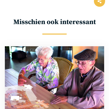
Ope
shar
Misschien ook interessant
Lees
meer