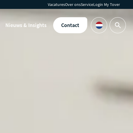
Vacatures
Over ons
Service
Login My Tover
Nieuws & Insights
Contact
Zoeken
Languages