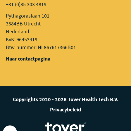
+31 (0)85 303 4819
Pythagoraslaan 101
3584BB Utrecht
Nederland
KvK: 96453419
Btw-nummer: NL867617366B01
Naar contactpagina
Copyrights 2020 - 2026 Tover Health Tech B.V.
Privacybeleid