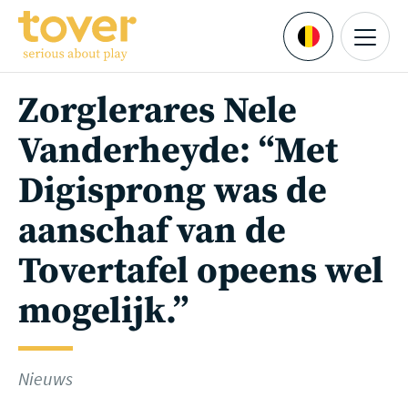
Ga naar hoofdinhoud
Menu
Languages
Zorglerares Nele
Vanderheyde: “Met
Digisprong was de
aanschaf van de
Tovertafel opeens wel
mogelijk.”
Nieuws