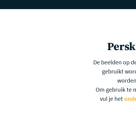
Ga naar hoofdinhoud
Dementiezorg
Versta
Persk
De beelden op d
gebruikt wor
worden
Om gebruik te 
vul je het
onde