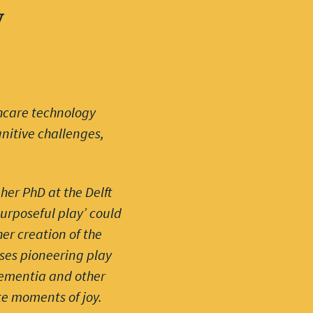
y
thcare technology
nitive challenges,
her PhD at the Delft
urposeful play’ could
er creation of the
uses pioneering play
 dementia and other
te moments of joy.