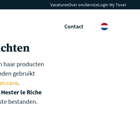
Vacatures
Over ons
Service
Login My Tover
Nieuws & Insights
Contact
Zoeken
Languages
ichten
n haar producten
nden gebruikt
r.care
.
Hester le Riche
ste bestanden.