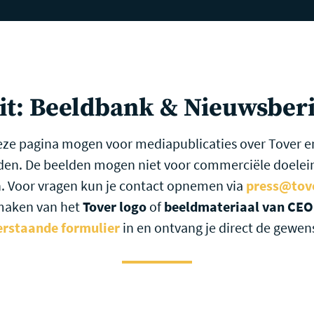
ndelijke Beperking Zorg
Inclusief Onderwijs
Prijzen
it: Beeldbank & Nieuwsber
eze pagina mogen voor mediapublicaties over Tover e
den. De beelden mogen niet voor commerciële doelei
. Voor vragen kun je contact opnemen via
press@tove
maken van het
Tover logo
of
beeldmateriaal van CEO 
rstaande formulier
in en ontvang je direct de gewen