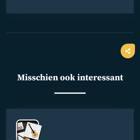
Ope
shar
Misschien ook interessant
Lees
meer