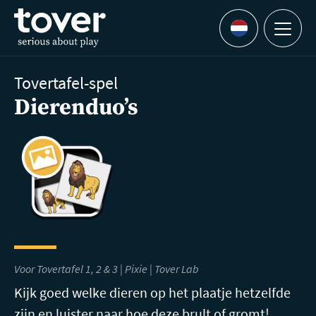
Ga naar hoofdinhoud
Menu
Languages
Tovertafel-spel
Dierenduo’s
Voor Tovertafel 1, 2 & 3 | Pixie |
Tover Lab
Kijk goed welke dieren op het plaatje hetzelfde
zijn en luister naar hoe deze brult of gromt!