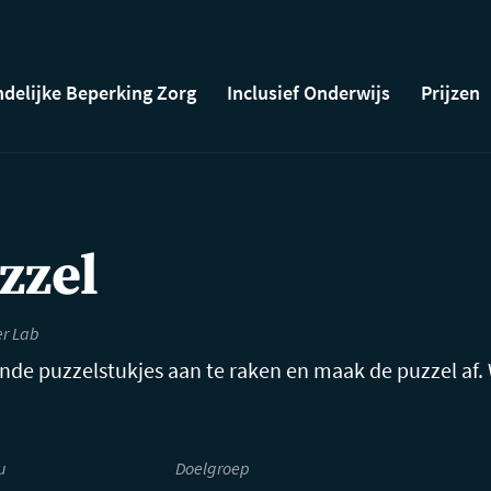
ndelijke Beperking Zorg
Inclusief Onderwijs
Prijzen
zzel
er Lab
de puzzelstukjes aan te raken en maak de puzzel af.
u
Doelgroep