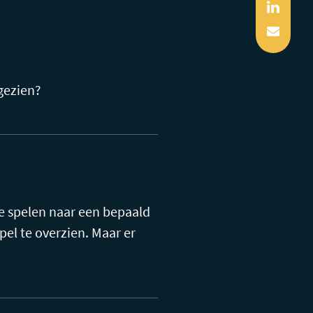
Linked
Mail
gezien?
Ze spelen naar een bepaald
el te overzien. Maar er