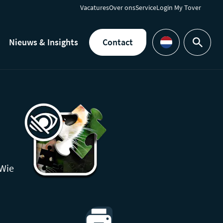
Vacatures
Over ons
Service
Login My Tover
Nieuws & Insights
Contact
Zoeken
Languages
 Wie