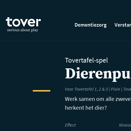
Ga naar hoofdinhoud
Dementiezorg
Versta
Tovertafel-spel
Dierenpu
Voor Tovertafel 1, 2 & 3 | Pixie |
Tov
Werk samen om alle zweven
herkent het dier?
Effect
Nivea