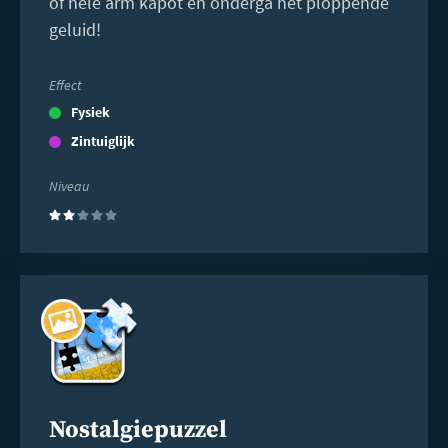
of hele arm kapot en onderga het ploppende
geluid!
Effect
Fysiek
Zintuiglijk
Niveau
(2)
Lees
meer
Nostalgiepuzzel