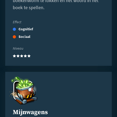
boekenworm te lokken en het woord in het
boek te spellen.
Effect
Cognitief
Sociaal
Niveau
(5)
Lees
meer
Mijnwagens