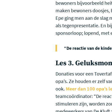
bewoners bijvoorbeeld heit
maken bewoners doosjes, bl
Epe ging men aan de slag 
als tegenpresentatie. En 
sponsorloop; lopend, met e
“De reactie van de kinde
Les 3. Geluksmo
Donaties voor een Toverta
opa’s. Ze houden er zelf v
ook.
Meer dan 100 opa’s l
teamcoördinator: “De reacti
stimuleren zijn, worden zo
medewerkers van De Kluft zi