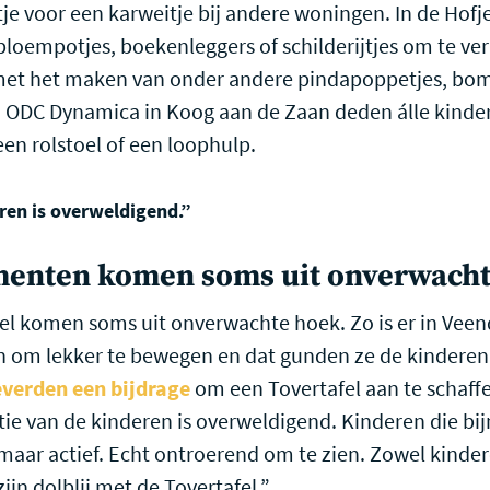
je voor een karweitje bij andere woningen. In de Ho
oempotjes, boekenleggers of schilderijtjes om te verk
met het maken van onder andere pindapoppetjes, bome
bij ODC Dynamica in Koog aan de Zaan deden álle kind
en rolstoel of een loophulp.
ren is overweldigend.”
menten komen soms uit onverwach
fel komen soms uit onverwachte hoek. Zo is er in Vee
an om lekker te bewegen en dat gunden ze de kinderen
everden een bijdrage
om een Tovertafel aan te schaffen
e van de kinderen is overweldigend. Kinderen die bijna
maar actief. Echt ontroerend om te zien. Zowel kinder
jn dolblij met de Tovertafel.”