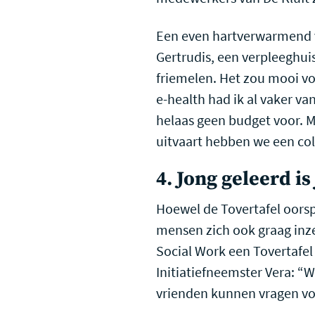
Een even hartverwarmend v
Gertrudis, een verpleeghui
friemelen. Het zou mooi vo
e-health had ik al vaker v
helaas geen budget voor. M
uitvaart hebben we een col
4. Jong geleerd i
Hoewel de Tovertafel oorsp
mensen zich ook graag inz
Social Work een Tovertafel
Initiatiefneemster Vera: “W
vrienden kunnen vragen vo