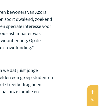
ren bewoners van Azora
een soort dwalend, zoekend
en speciale interesse voor
housiast, maar er was
r woont er nog. Op de
ze crowdfunding.”
 we dat juist jonge
melden een groep studenten
het streefbedrag heen.
Faceb
maal onze familie en
X
(Twitte