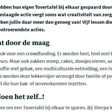
hebben hun eigen Tovertafel bij elkaar gespaard doo
geslaagde actie vergt soms wat creativiteit van zor
en jullie daar meer dan genoeg van! Vijf lessen di
ontroerendste acties.
at door de maag
 ook voor een crowdfunding. Er worden heel, heel veel
urs. Maar ook zakken snoep, cakes, doosjes eieren, a
offie met gebak, een multiculturele eetmiddag, een hi
 worden deze lekkernijen verzorgd door familie of pe
f die hun bak- of serveerkunsten inzetten.
oen het zelf..!
 om een Tovertafel bij elkaar te sparen. Bij Sherpa 