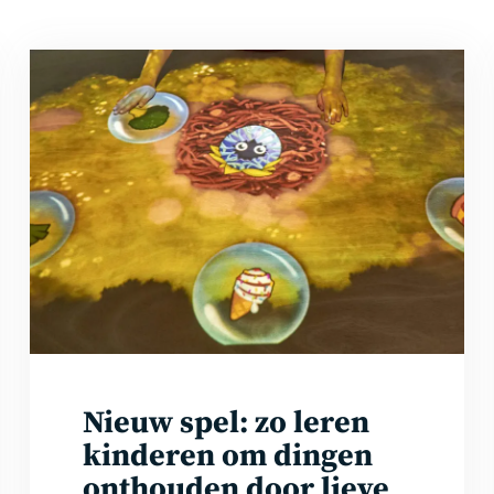
Lees
meer
Nieuw spel: zo leren
kinderen om dingen
onthouden door lieve