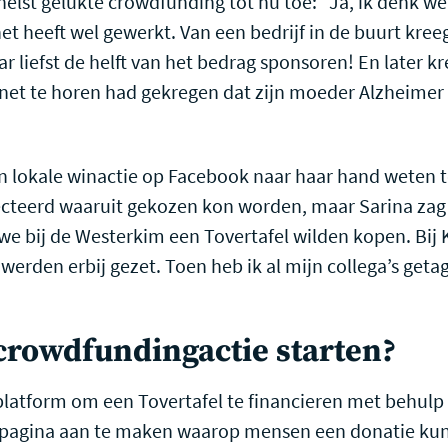
snelst gelukte crowdfunding tot nu toe: “Ja, ik denk w
t heeft wel gewerkt. Van een bedrijf in de buurt kreeg
r liefst de helft van het bedrag sponsoren! En later kr
net te horen had gekregen dat zijn moeder Alzheimer 
en lokale winactie op Facebook naar haar hand weten te
ecteerd waaruit gekozen kon worden, maar Sarina zag
we bij de Westerkim een Tovertafel wilden kopen. Bij 
werden erbij gezet. Toen heb ik al mijn collega’s ge
 crowdfundingactie starten?
latform om een Tovertafel te financieren met behulp
n pagina aan te maken waarop mensen een donatie kun