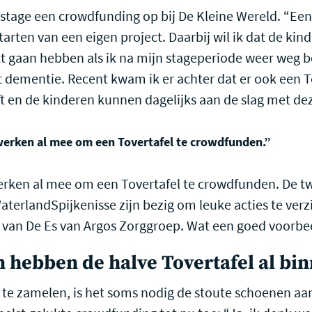
s stage een crowdfunding op bij De Kleine Wereld. “Ee
starten van een eigen project. Daarbij wil ik dat de ki
ct gaan hebben als ik na mijn stageperiode weer weg be
t dementie. Recent kwam ik er achter dat er ook een To
ft en de kinderen kunnen dagelijks aan de slag met d
 werken al mee om een Tovertafel te crowdfunden.”
werken al mee om een Tovertafel te crowdfunden. De tw
aterlandSpijkenisse zijn bezig om leuke acties te verz
van De Es van Argos Zorggroep. Wat een goed voorbe
n hebben de halve Tovertafel al bi
 te zamelen, is het soms nodig de stoute schoenen aan