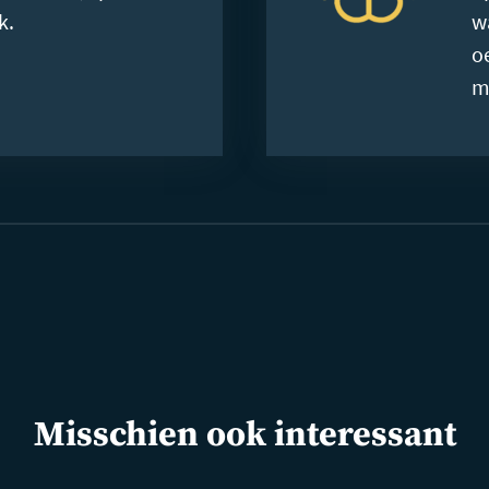
k.
w
o
m
Misschien ook interessant