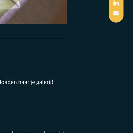
Linked
Mail
oaden naar je galerij!