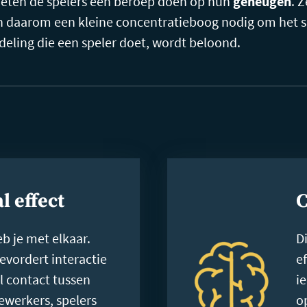
moeten de spelers een beroep doen op hun
geheugen
. 
n daarom een kleine concentratieboog nodig om het sp
deling die een speler doet, wordt beloond.
l effect
C
eb je met elkaar.
Di
bevordert interactie
e
l contact tussen
i
werkers, spelers
o