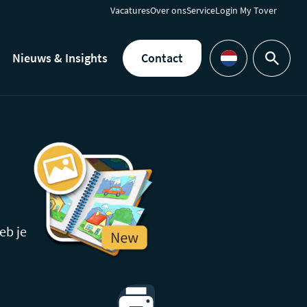
Vacatures
Over ons
Service
Login My Tover
Nieuws & Insights
Contact
Zoeken
Languages
eb je