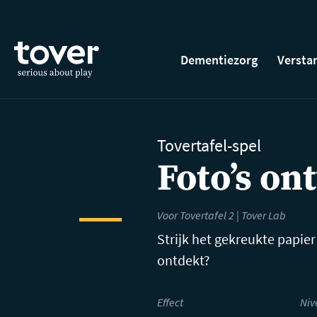
Ga naar hoofdinhoud
Dementiezorg
Versta
Tovertafel-spel
Foto’s o
Voor Tovertafel 2 |
Tover Lab
Strijk het gekreukte papier
ontdekt?
Effect
Niv