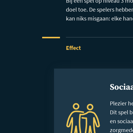
Bij een spel op niveau 3 
doel toe. De spelers hebbe
kan niks misgaan: elke han
Effect
Sociaa
Plezier h
Dit spel 
en sociaa
zorgmede